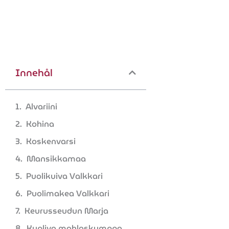
Innehål
Alvariini
Kohina
Koskenvarsi
Mansikkamaa
Puolikuiva Valkkari
Puolimakea Valkkari
Keurusseudun Marja
Kupliva mahlaskumppa