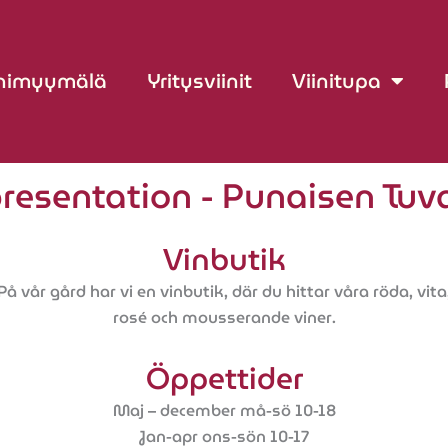
inimyymälä
Yritysviinit
Viinitupa
resentation - Punaisen Tuvan
Vinbutik
På vår gård har vi en vinbutik, där du hittar våra röda, vita
rosé och mousserande viner.
Öppettider
Maj – december må-sö 10-18
Jan-apr ons-sön 10-17